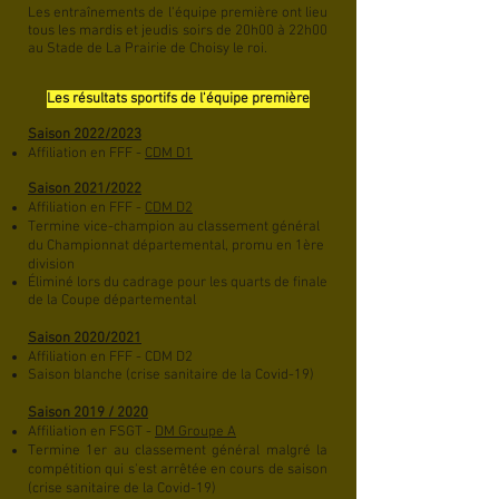
Les entraînements de l'équipe première ont lieu
tous les mardis et jeudis soirs de 20h00 à 22h00
au Stade de La Prairie de Choisy le roi.
Les résultats sportifs de l'équipe première
Saison 2022/2023
Affiliation en FFF -
CDM D1
Saison 2021/2022
Affiliation en FFF -
CDM D2
Termine vice-champion au classement général
du Championnat départemental, promu en 1ère
division
Éliminé lors du cadrage pour les quarts de finale
de la Coupe départemental
Saison 2020/2021
Affiliation en FFF - CDM D2
Saison blanche (crise sanitaire de la Covid-19)
Saison 2019 / 2020
Affiliation en FSGT
-
DM Groupe A
Termine 1er au classement général malgré la
compétition qui s'est arrêtée en cours de saison
(crise sanitaire de la Covid-19)