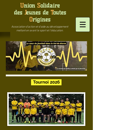
U
nion
S
olidaire
des
J
eunes
de
T
outes
O
rigines
Association d'action et d'aide au développement
mettant en avant le sport et l'éducation.
Tournoi 2026