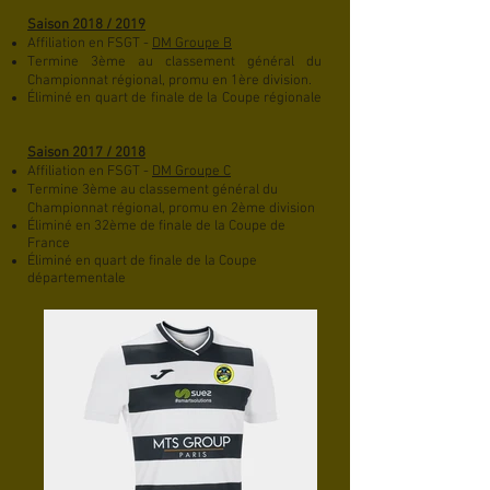
Saison 2018 / 2019
Affiliation en FSGT
-
DM Groupe B
Termine 3ème au classement général du
Championnat régional, promu en 1ère division.​
Éliminé en quart de finale de la Coupe régionale
Saison 2017 / 2018
Affiliation en FSGT -
DM Groupe C
Termine 3ème au classement général du
Championnat régional, p
romu en 2ème division
Éliminé en 32ème de finale de la Coupe de
France
Éliminé en quart de finale de la Coupe
départementale