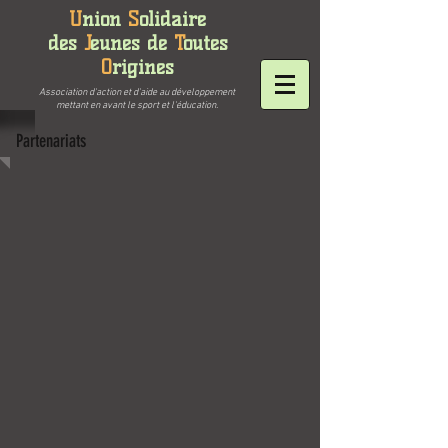
U
nion
S
olidaire
des
J
eunes
de
T
outes
O
rigines
Association d'action et d'aide au développement
mettant en avant le sport et l'éducation.
Partenariats