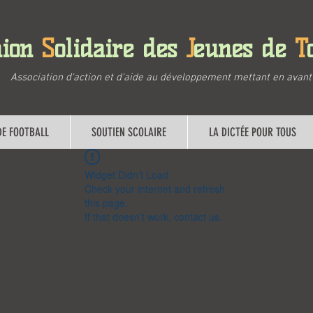
ion
S
olidaire
des
J
eunes
de
T
Association d'action et d'aide au développement mettant en avant l
DE FOOTBALL
SOUTIEN SCOLAIRE
LA DICTÉE POUR TOUS
Widget Didn’t Load
Check your internet and refresh
this page.
If that doesn’t work, contact us.