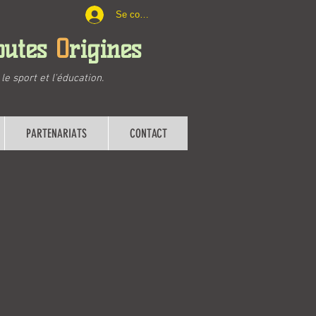
Se connecter ..
outes
O
rigines
e sport et l'éducation.
PARTENARIATS
CONTACT